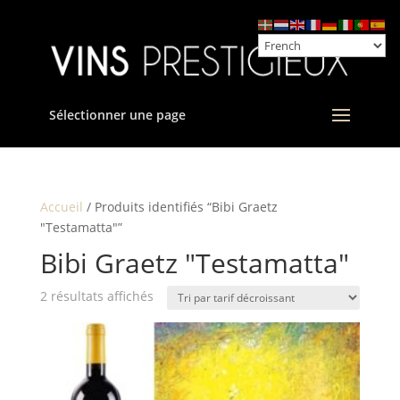
Sélectionner une page
Accueil
/ Produits identifiés “Bibi Graetz
"Testamatta"”
Bibi Graetz "Testamatta"
Trié
2 résultats affichés
par
prix
décroissant