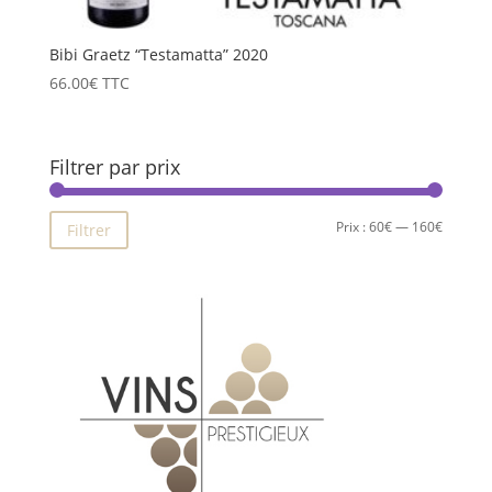
Bibi Graetz “Testamatta” 2020
66.00
€
TTC
Filtrer par prix
Prix
Prix
Prix :
60€
—
160€
Filtrer
min
max