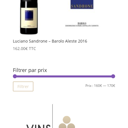
Luciano Sandrone – Barolo Aleste 2016
162.00
€
TTC
Filtrer par prix
Prix
Prix
Prix :
160€
—
170€
Filtrer
min
max