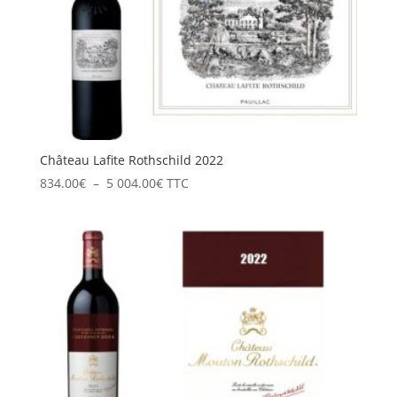
Château Lafite Rothschild 2022
Plage
834.00
€
–
5 004.00
€
TTC
de
prix :
834.00€
à
5
004.00€