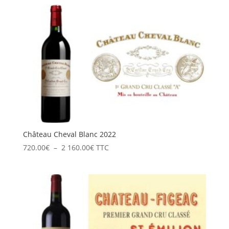
prix :
722.40€
à
2
167.20€
Château Cheval Blanc 2022
Plage
720.00
€
–
2 160.00
€
TTC
de
prix :
720.00€
à
2
160.00€