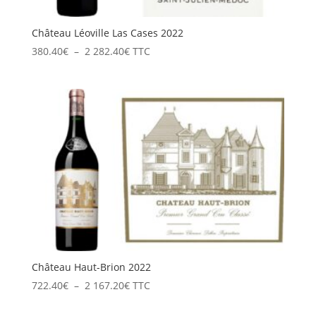
Château Léoville Las Cases 2022
Plage
380.40
€
–
2 282.40
€
TTC
de
prix :
380.40€
à
2
282.40€
Château Haut-Brion 2022
Plage
722.40
€
–
2 167.20
€
TTC
de