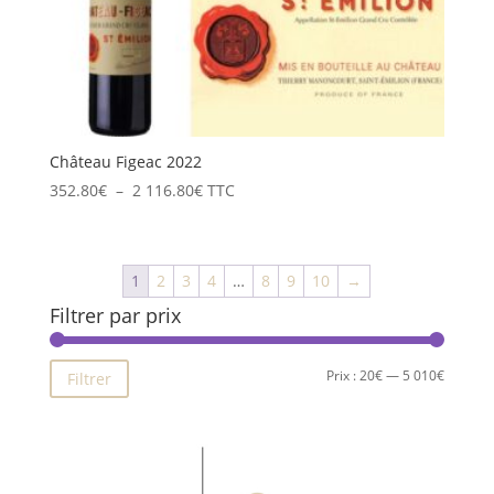
Château Figeac 2022
Plage
352.80
€
–
2 116.80
€
TTC
de
prix :
352.80€
1
2
3
4
…
8
9
10
→
à
Filtrer par prix
2
116.80€
Prix
Prix
Prix :
20€
—
5 010€
Filtrer
min
max