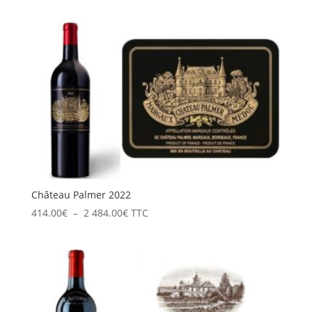
prix :
722.40€
à
4
334.40€
Château Palmer 2022
Plage
414.00
€
–
2 484.00
€
TTC
de
prix :
414.00€
à
2
484.00€