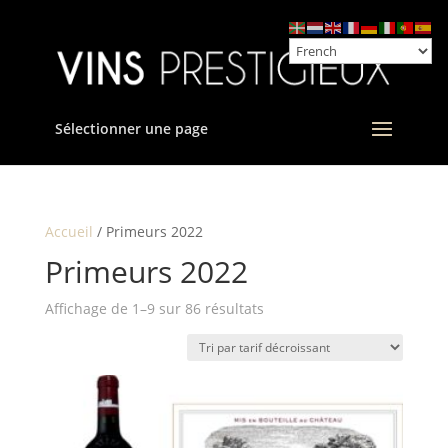
Sélectionner une page
Accueil
/ Primeurs 2022
Primeurs 2022
Trié
Affichage de 1–9 sur 86 résultats
par
prix
décroissant