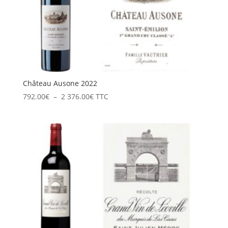
Château Ausone 2022
Plage
792.00
€
–
2 376.00
€
TTC
de
prix :
792.00€
à
2
376.00€