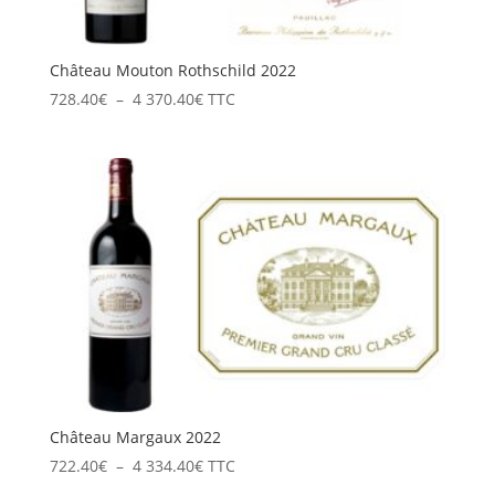
Château Mouton Rothschild 2022
Plage
728.40
€
–
4 370.40
€
TTC
de
prix :
728.40€
à
4
370.40€
Château Margaux 2022
Plage
722.40
€
–
4 334.40
€
TTC
de